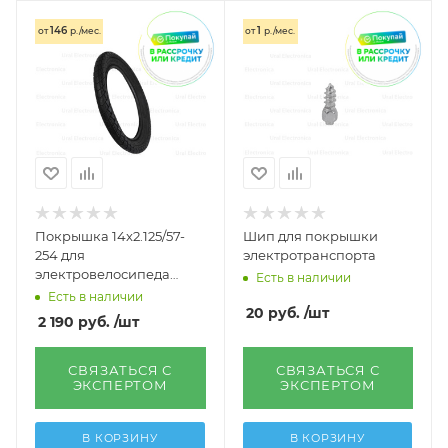
146
1
от
р./мес.
от
р./мес.
Покрышка 14x2.125/57-
Шип для покрышки
254 для
электротранспорта
электровелосипеда
Есть в наличии
Jetson V2 Pro
Есть в наличии
20
руб.
/шт
2 190
руб.
/шт
СВЯЗАТЬСЯ С
СВЯЗАТЬСЯ С
ЭКСПЕРТОМ
ЭКСПЕРТОМ
В КОРЗИНУ
В КОРЗИНУ