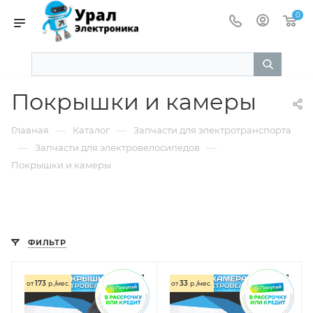
0
Покрышки и камеры
—
—
Главная
Каталог
Запчасти для электротранспорта
—
—
Запчасти для электровелосипедов
Покрышки и камеры
ФИЛЬТР
173
33
от
р./мес.
от
р./мес.