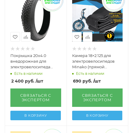
Покрышка 20x4.0
Камера 18×2.125 для
внедорожная для
электровелосипедов
электровелосипеда
Minako (прямой
фэтбайка
ниппель)
Есть в наличии
Есть в наличии
2 400
руб.
/шт
690
руб.
/шт
СВЯЗАТЬСЯ С
СВЯЗАТЬСЯ С
ЭКСПЕРТОМ
ЭКСПЕРТОМ
В КОРЗИНУ
В КОРЗИНУ