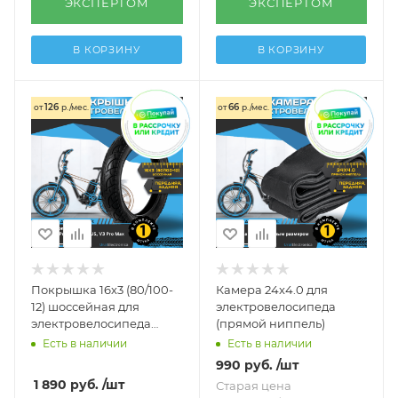
ЭКСПЕРТОМ
ЭКСПЕРТОМ
В КОРЗИНУ
В КОРЗИНУ
126
66
от
р./мес.
от
р./мес.
Покрышка 16х3 (80/100-
Камера 24x4.0 для
12) шоссейная для
электровелосипеда
электровелосипеда
(прямой ниппель)
Minako Monster / Titan
Есть в наличии
Есть в наличии
990
руб.
/шт
1 890
руб.
/шт
Старая цена