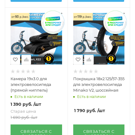
93
119
от
р./мес.
от
р./мес.
Камера 19х3.0 для
Покрышка 18x2.125/57-355
электровелосипеда
для электровелосипеда
(прямой ниппель)
Minako V2, шоссейная
Есть в наличии
Есть в наличии
1 390
руб.
/шт
1 790
руб.
/шт
Старая цена
1 690
руб.
/шт
СВЯЗАТЬСЯ С
СВЯЗАТЬСЯ С