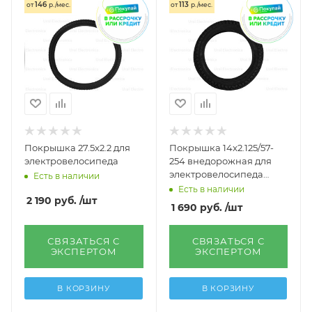
146
113
от
р./мес.
от
р./мес.
Покрышка 27.5x2.2 для
Покрышка 14x2.125/57-
электровелосипеда
254 внедорожная для
электровелосипеда
Есть в наличии
Jetson V2 Pro
Есть в наличии
2 190
руб.
/шт
1 690
руб.
/шт
СВЯЗАТЬСЯ С
СВЯЗАТЬСЯ С
ЭКСПЕРТОМ
ЭКСПЕРТОМ
В КОРЗИНУ
В КОРЗИНУ