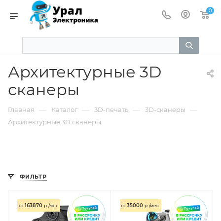
0
Архитектурные 3D
сканеры
—
—
—
—
Главная
Каталог
3D-печать
3D-сканеры
Архитектурные 3D сканеры
ФИЛЬТР
163870
35000
от
р./мес.
от
р./мес.