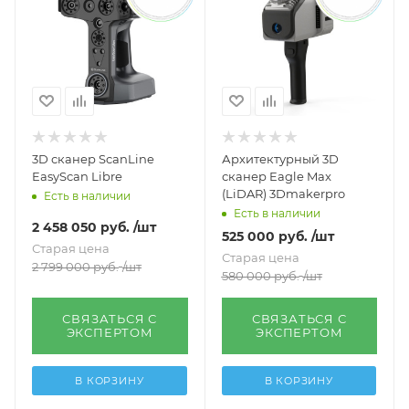
3D сканер ScanLine
Архитектурный 3D
EasyScan Libre
сканер Eagle Max
(LiDAR) 3Dmakerpro
Есть в наличии
Есть в наличии
2 458 050
руб.
/шт
525 000
руб.
/шт
Старая цена
Старая цена
2 799 000
руб.
/шт
580 000
руб.
/шт
СВЯЗАТЬСЯ С
СВЯЗАТЬСЯ С
ЭКСПЕРТОМ
ЭКСПЕРТОМ
В КОРЗИНУ
В КОРЗИНУ