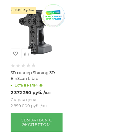
158153
от
р./мес.
3D сканер Shining 3D
EinScan Libre
Есть в наличии
2 372 290
руб.
/шт
Старая цена
2 899 000
руб.
/шт
СВЯЗАТЬСЯ С
ЭКСПЕРТОМ