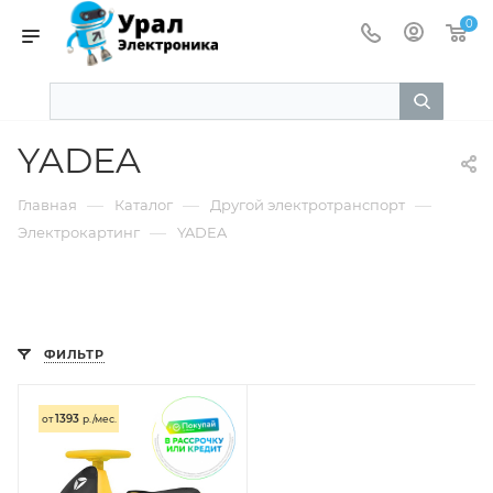
0
YADEA
—
—
—
Главная
Каталог
Другой электротранспорт
—
Электрокартинг
YADEA
ФИЛЬТР
1393
от
р./мес.