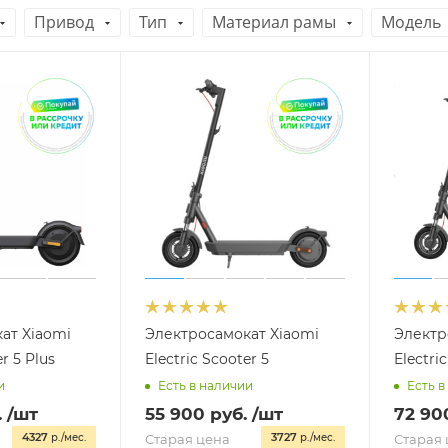
Привод
Тип
Материал рамы
Модель
ат Xiaomi
Электросамокат Xiaomi
Электр
er 5 Plus
Electric Scooter 5
Electri
и
Есть в наличии
Есть в
.
/шт
55 900
руб.
/шт
72 90
4327
3727
р./мес.
Старая цена
р./мес.
Старая 