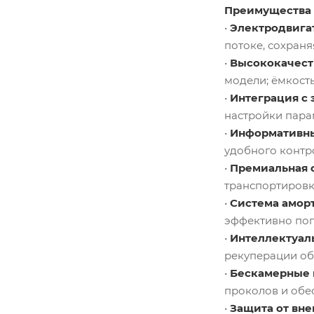
Преимущества 
•
Электродвига
потоке, сохран
•
Высококачест
модели; ёмкост
•
Интеграция с
настройки пара
•
Информативн
удобного контро
•
Премиальная 
транспортировк
•
Система амор
эффективно пог
•
Интеллектуал
рекуперации об
•
Бескамерные 
проколов и обе
•
Защита от вне