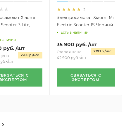
2
осамокат Xiaomi
Электросамокат Xiaomi Mi
 Scooter 3 Lite,
Electric Scooter 1S Черный
Есть в наличии
 наличии
35 900
руб.
/шт
0
руб.
/шт
2393
Старая цена
р./мес.
2260
цена
р./мес.
42 900
руб.
/шт
уб.
/шт
СВЯЗАТЬСЯ С
СВЯЗАТЬСЯ С
ЭКСПЕРТОМ
ЭКСПЕРТОМ