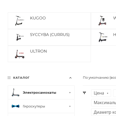
KUGOO
W
SYCCYBA (CURRUS)
H
ULTRON
По умолчанию (во
КАТАЛОГ
Цена
Электросамокаты
Максимальн
Гироскутеры
Диаметр к