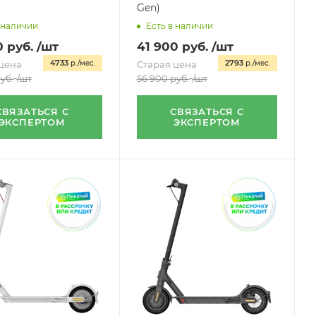
Gen)
 наличии
Есть в наличии
0
руб.
/шт
41 900
руб.
/шт
4733
2793
цена
р./мес.
Старая цена
р./мес.
уб.
/шт
56 900
руб.
/шт
СВЯЗАТЬСЯ С
СВЯЗАТЬСЯ С
ЭКСПЕРТОМ
ЭКСПЕРТОМ