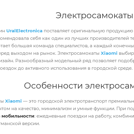
Электросамокаты
зин
UralElectronica
поставляет оригинальную продукцию
омендовала себя как один из лучших производителей те
тает большая команда специалистов, а каждый конечный
еред выходом на рынок. Электросамокаты
Xiaomi
выбира
зайн. Разнообразный модельный ряд позволяет подобр
оездок до активного использования в городской среде.
Особенности электросам
ты
Xiaomi
— это городской электротранспорт премиаль
нтом на качество, минимализм и умные функции. При п
в мобильности
: ежедневные поездки на работу, комби
гманской версии.