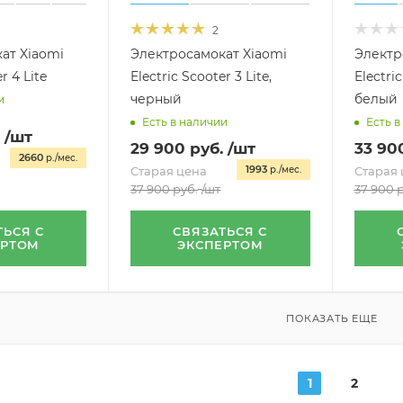
2
ат Xiaomi
Электросамокат Xiaomi
Электр
r 4 Lite
Electric Scooter 3 Lite,
Electric
черный
белый
и
Есть в наличии
Есть в
/шт
29 900
руб.
/шт
33 90
2660
р./мес.
1993
Старая цена
р./мес.
Старая 
37 900
руб.
/шт
37 900
р
ТЬСЯ С
СВЯЗАТЬСЯ С
ЕРТОМ
ЭКСПЕРТОМ
ПОКАЗАТЬ ЕЩЕ
1
2