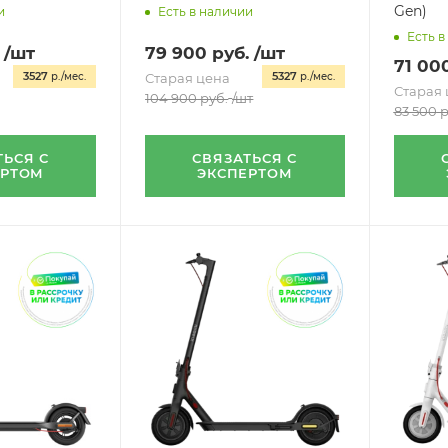
Gen)
и
Есть в наличии
Есть в
/шт
79 900
руб.
/шт
71 00
3527
5327
р./мес.
Старая цена
р./мес.
Старая 
104 900
руб.
/шт
83 500
р
ТЬСЯ С
СВЯЗАТЬСЯ С
ЕРТОМ
ЭКСПЕРТОМ