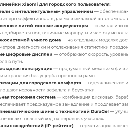
линейки Xiaomi для городского пользователя:
тели с интеллектуальным управлением
— обеспечиваю
яя энергоэффективность для максимальной автономност
венные литий-ионные аккумуляторы
— съёмная или и
ь подбирается под типичные маршруты и частоту исполь
 экосистемой умного дома
— на отдельных моделях до
метров, диагностики и отслеживания статистики поездок
ые цифровые дисплеи
— отображают скорость, уровень
ля в пути.
складная конструкция
— продуманный механизм фиксац
и и хранения без ущерба прочности рамы.
тизации для городского комфорта
— гидравлические и
лощают неровности асфальта и брусчатки.
ьная тормозная система
— комбинация дисковых, бараб
еспечивает предсказуемое замедление и продлевает зап
пневматические шины с технологией DuraGel
— улучш
спечивают плавный ход на неровных участках.
шних воздействий (IP-рейтинг)
— герметизация ключевы