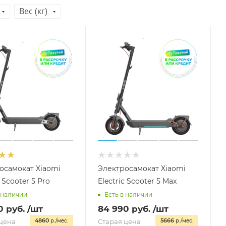
Вес (кг)
осамокат Xiaomi
Электросамокат Xiaomi
c Scooter 5 Pro
Electric Scooter 5 Max
 наличии
Есть в наличии
0
руб.
/шт
84 990
руб.
/шт
4860
5666
цена
р./мес.
Старая цена
р./мес.