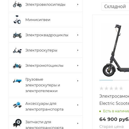
Электровелосипеды
Складной
Минисигвеи
Электроквадроциклы
Электроскутеры
Электромотоциклы
Грузовые
электроскутеры и
электротележки
Электросамок
Electric Scoot
Аксессуары для
электротранспорта
Есть в наличи
64 900
руб
Запчасти для
Старая цена
электротранспорта