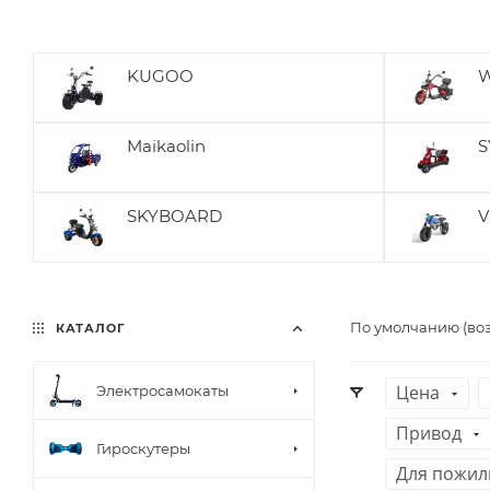
KUGOO
W
Maikaolin
S
SKYBOARD
V
По умолчанию (во
КАТАЛОГ
Цена
Электросамокаты
Привод
Гироскутеры
Для пожил