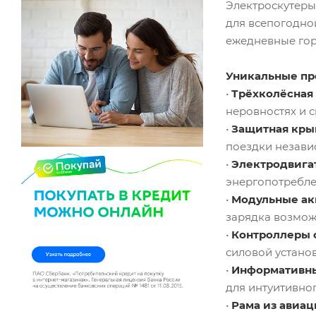
Электроскутер
для всепогодно
ежедневные гор
Уникальные пр
•
Трёхколёсная
неровностях и 
•
Защитная кры
поездки незави
•
Электродвигат
энергопотребле
•
Модульные ак
зарядка возмож
•
Контроллеры 
силовой установ
•
Информативны
для интуитивног
•
Рама из авиа