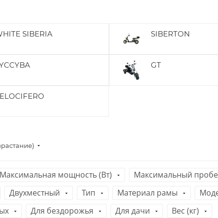
HITE SIBERIA
SIBERTON
YCCYBA
GT
ELOCIFERO
зрастание)
Максимальная мощность (Вт)
Максимальный пробег
Двухместный
Тип
Материал рамы
Мод
ых
Для бездорожья
Для дачи
Вес (кг)