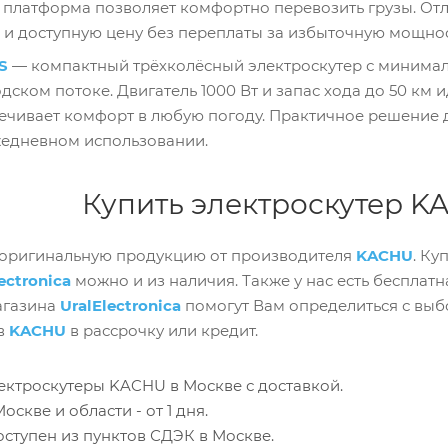
 платформа позволяет комфортно перевозить грузы. Отли
 и доступную цену без переплаты за избыточную мощнос
S
— компактный трёхколёсный электроскутер с минима
дском потоке. Двигатель 1000 Вт и запас хода до 50 км 
чивает комфорт в любую погоду. Практичное решение для
жедневном использовании.
Купить электроскутер K
оригинальную продукцию от производителя
KACHU
. Ку
ectronica
можно и из наличия. Также у нас есть бесплатн
агазина
UralElectronica
помогут Вам определиться с выб
в
KACHU
в рассрочку или кредит.
ектроскутеры KACHU в Москве с доставкой.
оскве и области - от 1 дня.
оступен из пунктов СДЭК в Москве.