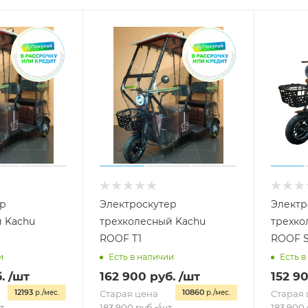
ер
Электроскутер
Электр
 Kachu
трехколесный Kachu
трехко
ROOF T1
ROOF 
и
Есть в наличии
Есть в
.
/шт
162 900
руб.
/шт
152 9
12193
10860
р./мес.
Старая цена
р./мес.
Старая 
т
183 900
руб.
/шт
183 900