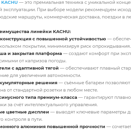
ы
KACHU
— это премиальная техника с уникальной конц
й эксплуатации. При выборе модели рекомендуем исход
одские маршруты, коммерческая доставка, поездки в лю
еимущества линейки KACHU:
 конструкция с повышенной устойчивостью
— обеспеч
скользком покрытии, минимизируя риск опрокидывания.
ша и закрытая платформа
— создают комфорт при экспл
симыми от капризов погоды.
ели с адаптивной тягой
— обеспечивают плавный старт
ние для увеличения автономности.
кумуляторные решения
— съёмные батареи позволяют 
на от стандартной розетки в любом месте.
синусного типа премиум-класса
— гарантируют плавнос
ки за счёт интеллектуального управления.
е цветные дисплеи
— выводят ключевые параметры дв
о контроля в пути.
ционного алюминия повышенной прочности
— сочетает