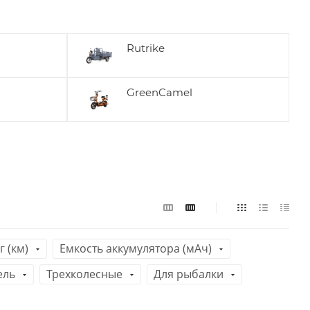
Rutrike
GreenCamel
 (км)
Емкость аккумулятора (мАч)
ель
Трехколесные
Для рыбалки