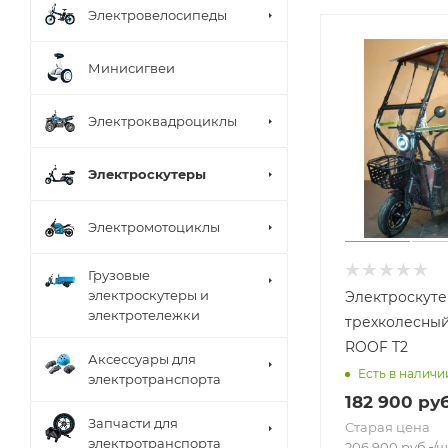
Электровелосипеды
Минисигвеи
Электроквадроциклы
Электроскутеры
Электромотоциклы
Грузовые
электроскутеры и
Электроскут
электротележки
трехколесный
ROOF T2
Аксессуары для
Есть в наличи
электротранспорта
182 900
руб
Запчасти для
Старая цена
электротранспорта
206 900
руб.
/ш