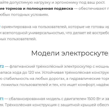
айте допустимую нагрузку и эргономику под ваш рост.
ие тормоза и полноценная подвеска
— обеспечивают п
любых погодных условиях.
U
ориентирована на пользователей, которые не готовы 
и всепогодной универсальностью, что делает её востре
ых пользователей.
Модели электроскут
T2
— флагманский трёхколёсный электроскутер с мощн
запаса хода до 120 км. Устойчивая трёхколёсная констр
 стабильность на любых дорогах, а гидравлические то
, пожилых пользователей и тех, кто ищет комфорт, надё
T1
— сбалансированная модель с двигателем 1500 Вт и з
я. Трёхколёсная конструкция с защитной крышей обеспе