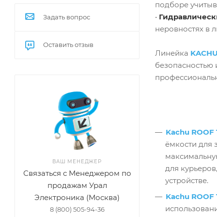
подборе учитыв
•
Гидравлическ
Задать вопрос
неровностях в 
Оставить отзыв
Линейка
KACH
безопасностью 
профессиональн
Kachu ROOF 
ёмкости для 
максимальную
ВАШ МЕНЕДЖЕР
для курьеров
Связаться с Менеджером по
устройстве.
продажам Урал
Kachu ROOF 
Электроника (Москва)
использовани
8 (800) 505-94-36