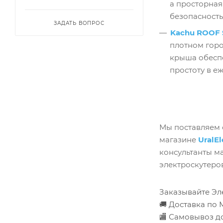
а просторная
безопасность
ЗАДАТЬ ВОПРОС
Kachu ROOF 
плотном горо
крыша обеспе
простоту в е
Мы поставляем 
магазине
UralEl
консультанты м
электроскутеро
Заказывайте Эл
🚚 Доставка по М
🏬 Самовывоз д