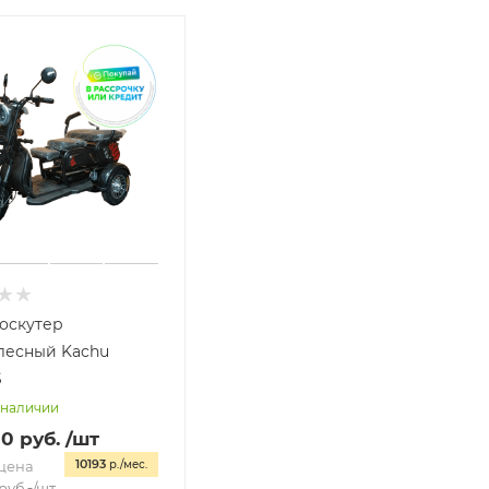
оскутер
лесный Kachu
S
 наличии
00
руб.
/шт
10193
цена
р./мес.
руб.
/шт