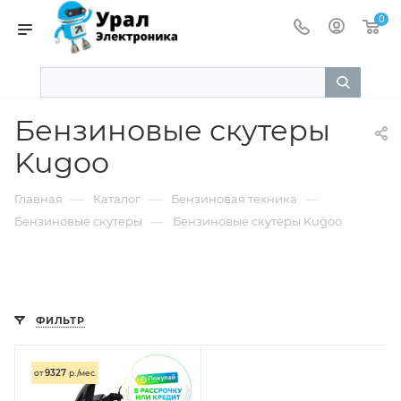
0
Бензиновые скутеры
Kugoo
—
—
—
Главная
Каталог
Бензиновая техника
—
Бензиновые скутеры
Бензиновые скутеры Kugoo
ФИЛЬТР
9327
от
р./мес.