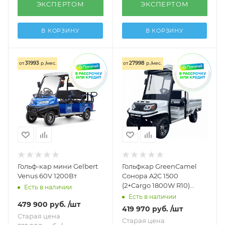
ЭКСПЕРТОМ
ЭКСПЕРТОМ
В КОРЗИНУ
В КОРЗИНУ
31993
27998
от
р./мес.
от
р./мес.
Гольф-кар мини Gelbert
Гольфкар GreenCamel
Venus 60V 1200Вт
Сонора A2C 1500
(2+Cargo 1800W R10)
Есть в наличии
пониженная
Есть в наличии
479 900
руб.
/шт
419 970
руб.
/шт
Старая цена
Старая цена