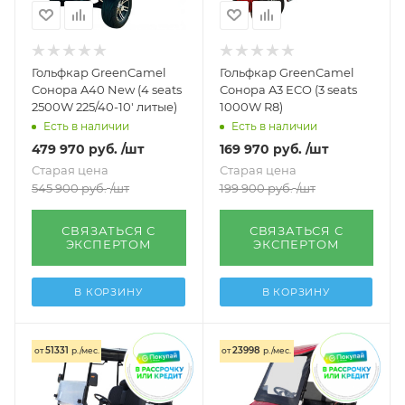
Гольфкар GreenCamel
Гольфкар GreenCamel
Сонора A40 New (4 seats
Сонора A3 ECO (3 seats
2500W 225/40-10' литые)
1000W R8)
Есть в наличии
Есть в наличии
479 970
руб.
/шт
169 970
руб.
/шт
Старая цена
Старая цена
545 900
руб.
/шт
199 900
руб.
/шт
СВЯЗАТЬСЯ С
СВЯЗАТЬСЯ С
ЭКСПЕРТОМ
ЭКСПЕРТОМ
В КОРЗИНУ
В КОРЗИНУ
51331
23998
от
р./мес.
от
р./мес.