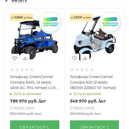
ФИЛЬТР
52665
23331
от
р./мес.
от
р./мес.
Гольфкар GreenCamel
Гольфкар GreenCamel
Сонора A40L (4 seats,
Сонора A20 (2 seats
4kW AC, R14 литые) LUX
1800W 225/40-10' литые)
lifted
Есть в наличии
Есть в наличии
789 970
руб.
/шт
349 970
руб.
/шт
Старая цена
Старая цена
950 900
руб.
/шт
395 900
руб.
/шт
СВЯЗАТЬСЯ С
СВЯЗАТЬСЯ С