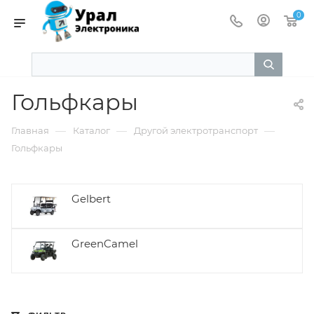
0
Гольфкары
—
—
—
Главная
Каталог
Другой электротранспорт
Гольфкары
Gelbert
GreenCamel