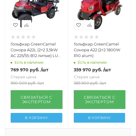
Гольфкар GreenCamel
Гольфкар GreenCamel
Сонора A22L (2+2 3,5kW
Сонора A22 (2+2 1800W
AC 225/55-B12 литые) LUX
R10 alum)
lifted
Есть в наличии
Есть в наличии
769 970
руб.
/шт
359 970
руб.
/шт
Старая цена
Старая цена
950 000
руб.
/шт
385 900
руб.
/шт
СВЯЗАТЬСЯ С
СВЯЗАТЬСЯ С
ЭКСПЕРТОМ
ЭКСПЕРТОМ
В КОРЗИНУ
В КОРЗИНУ