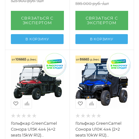
525 900
руб.
/шт
595 000
руб.
/шт
СВЯЗАТЬСЯ С
СВЯЗАТЬСЯ С
ЭКСПЕРТОМ
ЭКСПЕРТОМ
В КОРЗИНУ
В КОРЗИНУ
106665
86665
от
р./мес.
от
р./мес.
Гольфкар GreenCamel
Гольфкар GreenCamel
Сонора U15K 4x4 (4+2
Сонора U10K 4x4 (2+2
seats 15kW R12)
seats 10kW R12)