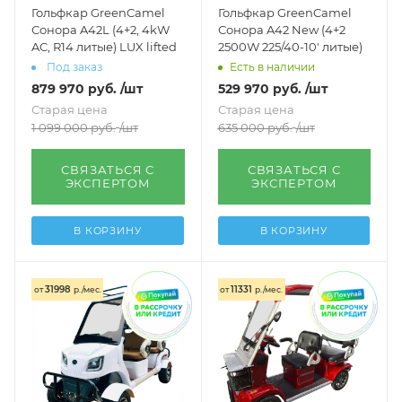
Гольфкар GreenCamel
Гольфкар GreenCamel
Сонора A42L (4+2, 4kW
Сонора A42 New (4+2
AC, R14 литые) LUX lifted
2500W 225/40-10' литые)
Под заказ
Есть в наличии
879 970
руб.
/шт
529 970
руб.
/шт
Старая цена
Старая цена
1 099 000
руб.
/шт
635 000
руб.
/шт
СВЯЗАТЬСЯ С
СВЯЗАТЬСЯ С
ЭКСПЕРТОМ
ЭКСПЕРТОМ
В КОРЗИНУ
В КОРЗИНУ
31998
11331
от
р./мес.
от
р./мес.