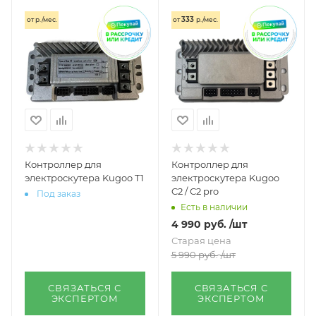
333
от
р./мес.
от
р./мес.
Контроллер для
Контроллер для
электроскутера Kugoo T1
электроскутера Kugoo
C2 / С2 pro
Под заказ
Есть в наличии
4 990
руб.
/шт
Старая цена
5 990
руб.
/шт
СВЯЗАТЬСЯ С
СВЯЗАТЬСЯ С
ЭКСПЕРТОМ
ЭКСПЕРТОМ