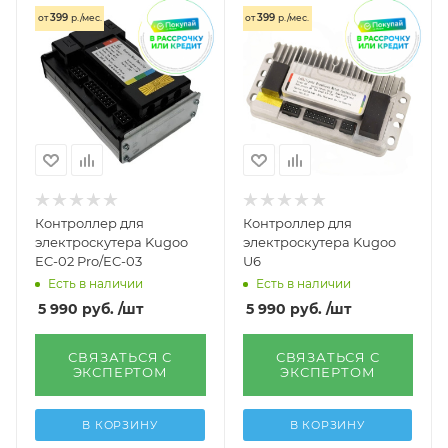
399
399
от
р./мес.
от
р./мес.
Контроллер для
Контроллер для
электроскутера Kugoo
электроскутера Kugoo
EC-02 Pro/EC-03
U6
Есть в наличии
Есть в наличии
5 990
руб.
/шт
5 990
руб.
/шт
СВЯЗАТЬСЯ С
СВЯЗАТЬСЯ С
ЭКСПЕРТОМ
ЭКСПЕРТОМ
В КОРЗИНУ
В КОРЗИНУ