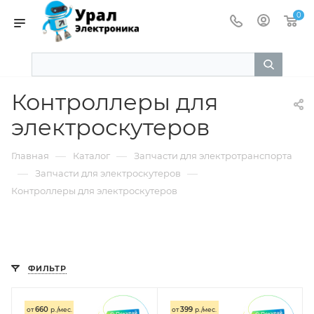
0
Контроллеры для
электроскутеров
—
—
Главная
Каталог
Запчасти для электротранспорта
—
—
Запчасти для электроскутеров
Контроллеры для электроскутеров
ФИЛЬТР
660
399
от
р./мес.
от
р./мес.