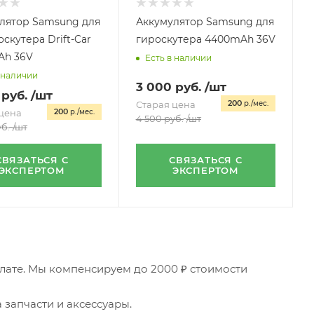
лятор Samsung для
Аккумулятор Samsung для
скутера Drift-Car
гироскутера 4400mAh 36V
Ah 36V
Есть в наличии
 наличии
3 000
руб.
/шт
руб.
/шт
200
Старая цена
р./мес.
200
цена
р./мес.
4 500
руб.
/шт
б.
/шт
СВЯЗАТЬСЯ С
СВЯЗАТЬСЯ С
ЭКСПЕРТОМ
ЭКСПЕРТОМ
плате. Мы компенсируем до 2000 ₽ стоимости
 запчасти и аксессуары.