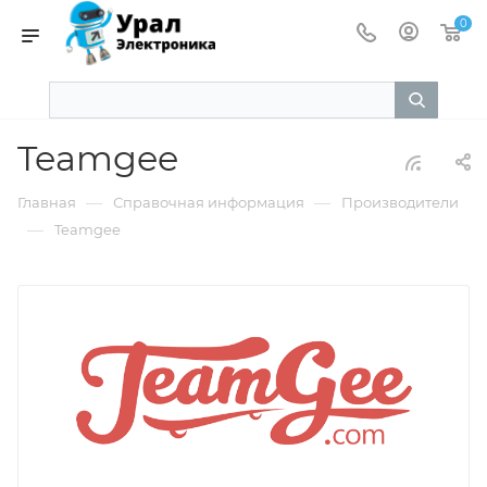
0
Teamgee
—
—
Главная
Справочная информация
Производители
—
Teamgee