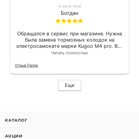
13 июля 2026
Богдан
Обращался в сервис при магазине. Нужна
была замена тормозных колодок на
электросамокате марки Kugoo M4 pro. Всё
сделали в лучшем виде и в максимально
Читать полностью
короткий срок. Электросамокат на
гарантии, поэтому и обратился в этот
Отзыв Flamp
сервис. Езжу сейчас без проблем.
Еще
КАТАЛОГ
АКЦИИ