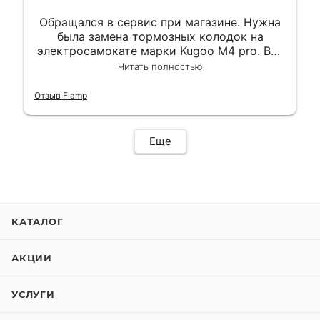
Обращался в сервис при магазине. Нужна
была замена тормозных колодок на
электросамокате марки Kugoo M4 pro. Всё
сделали в лучшем виде и в максимально
Читать полностью
короткий срок. Электросамокат на
гарантии, поэтому и обратился в этот
Отзыв Flamp
сервис. Езжу сейчас без проблем.
Еще
КАТАЛОГ
АКЦИИ
УСЛУГИ