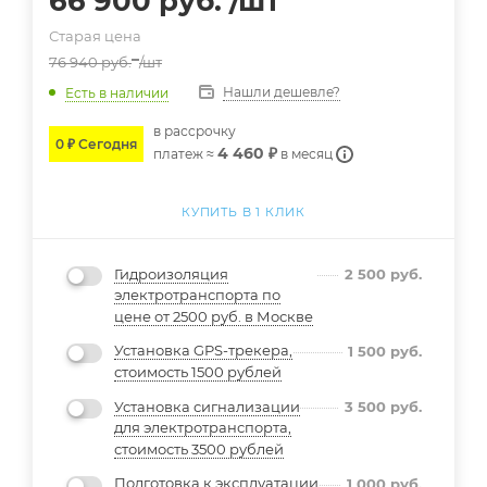
66 900
руб.
/шт
Старая цена
76 940
руб.
/шт
Нашли дешевле?
Есть в наличии
в расcрочку
0 ₽ Сегодня
4 460 ₽
платеж ≈
в месяц
КУПИТЬ В 1 КЛИК
Гидроизоляция
2 500
руб.
электротранспорта по
цене от 2500 руб. в Москве
Установка GPS-трекера,
1 500
руб.
стоимость 1500 рублей
Установка сигнализации
3 500
руб.
для электротранспорта,
стоимость 3500 рублей
Подготовка к эксплуатации
1 000
руб.