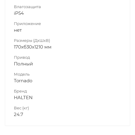
Влагозащита
iP54
Приложение
нет
Размеры (ДхШхВ)
170хб30х1210 мм
Привод
Полный
Модель
Tornado
Бренд
HALTEN
Вес (кг)
24.7