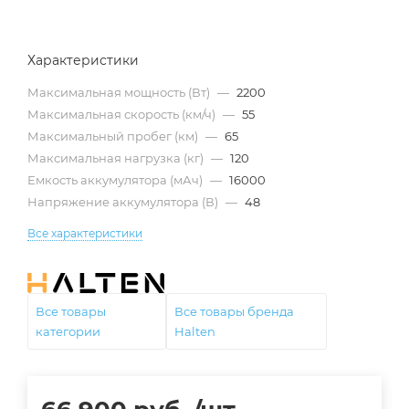
Характеристики
Максимальная мощность (Вт)
—
2200
Максимальная скорость (км/ч)
—
55
Максимальный пробег (км)
—
65
Максимальная нагрузка (кг)
—
120
Емкость аккумулятора (мАч)
—
16000
Напряжение аккумулятора (В)
—
48
Все характеристики
Все товары
Все товары бренда
категории
Halten